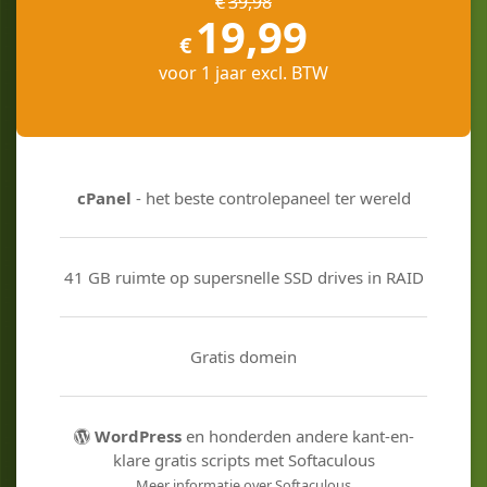
€
39
,
98
19
,
99
€
voor 1 jaar excl. BTW
cPanel
- het beste controlepaneel ter wereld
41 GB ruimte op supersnelle SSD drives in RAID
Gratis domein
WordPress
en honderden andere kant-en-
klare gratis scripts met Softaculous
Meer informatie over Softaculous