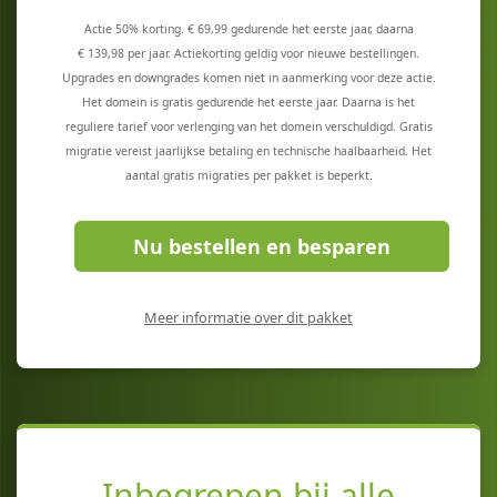
Actie 50% korting. € 69,99 gedurende het eerste jaar, daarna
€ 139,98 per jaar. Actiekorting geldig voor nieuwe bestellingen.
Upgrades en downgrades komen niet in aanmerking voor deze actie.
Het domein is gratis gedurende het eerste jaar. Daarna is het
reguliere tarief voor verlenging van het domein verschuldigd. Gratis
migratie vereist jaarlijkse betaling en technische haalbaarheid. Het
aantal gratis migraties per pakket is beperkt.
Nu bestellen en besparen
Meer informatie over dit pakket
Inbegrepen bij alle