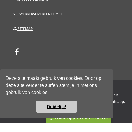
VERWERKERSOVEREENKOMST
SITEMAP
Deze site maakt gebruik van cookies. Door op
deze site verder te surfen stem je in met ons
gebruik van cookies.
NH Group Europe B.V. • Trasmolenlaan 12 • 3447 GZ Woerden •
Nederland • KvK 76534014 • BTW/VAT NL860662329B01 • Whatsapp:
Duidelijk!
+31-6-2553-6395
Vragen of hulp nodig?
Whatsapp +31-6-25536395