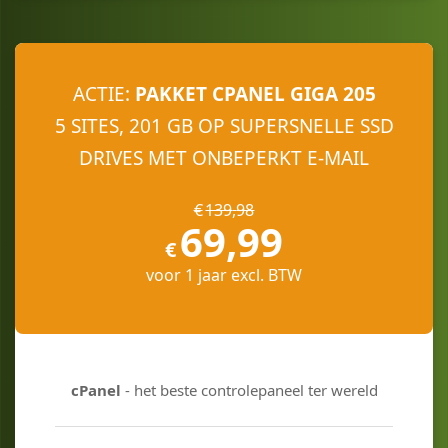
ACTIE
:
PAKKET CPANEL GIGA 205
5 SITES, 201 GB OP SUPERSNELLE SSD
DRIVES MET ONBEPERKT E-MAIL
€
139
,
98
69
,
99
€
voor 1 jaar excl. BTW
cPanel
- het beste controlepaneel ter wereld