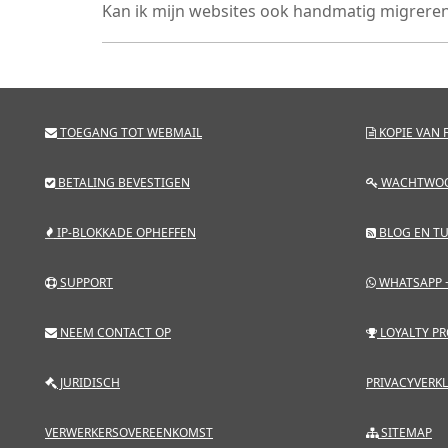
Kan ik mijn websites ook handmatig migrere
TOEGANG TOT WEBMAIL
KOPIE VAN 
BETALING BEVESTIGEN
WACHTWO
IP-BLOKKADE OPHEFFEN
BLOG EN TU
SUPPORT
WHATSAPP +
NEEM CONTACT OP
LOYALTY P
JURIDISCH
PRIVACYVERK
VERWERKERSOVEREENKOMST
SITEMAP