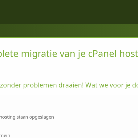
lete migratie van je cPanel host
ls zonder problemen draaien! Wat we voor je d
 hosting staan opgeslagen
omein