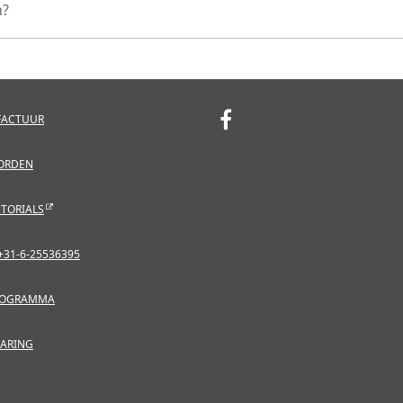
n?
FACTUUR
ORDEN
TORIALS
31-6-25536395
ROGRAMMA
LARING