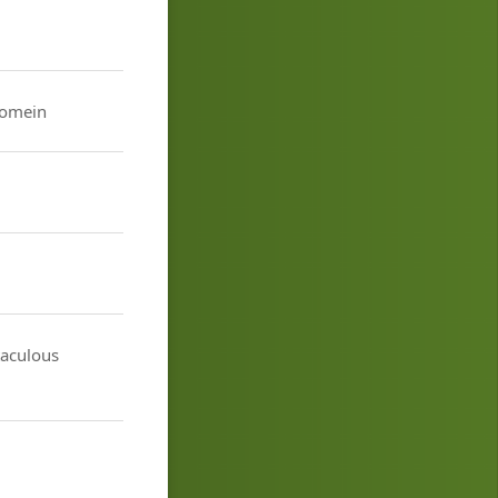
domein
taculous