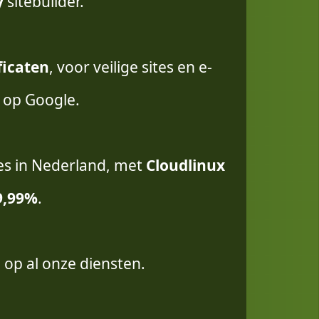
y
sitebuilder.
ficaten
, voor veilige sites en e-
g op Google.
es in Nederland, met
Cloudlinux
9,99%
.
 op al onze diensten.