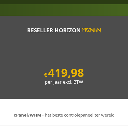
PREMIUM
RESELLER HORIZON
419
,
98
€
per jaar excl. BTW
cPanel/WHM
- het beste controlepaneel ter wereld