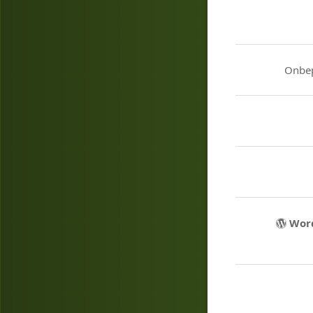
Onbep
Word