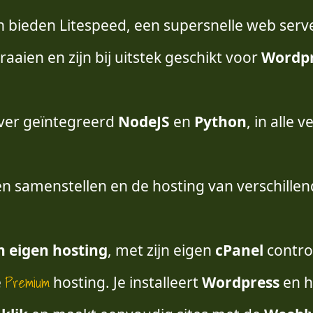
n bieden Litespeed, een supersnelle web server
draaien en zijn bij uitstek geschikt voor
Wordpr
ver geïntegreerd
NodeJS
en
Python
, in alle 
en samenstellen en de hosting van verschille
jn eigen hosting
, met zijn eigen
cPanel
control
Premium
e
hosting. Je installeert
Wordpress
en h