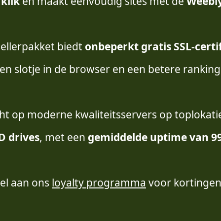
 klik
en maakt eenvoudig sites met de
Weebl
ellerpakket biedt
onbeperkt gratis SSL-certi
en slotje in de browser en een betere rankin
t op moderne kwaliteitsservers op toplokati
D drives
, met een
gemiddelde uptime van 9
el aan ons
loyalty programma
voor kortingen