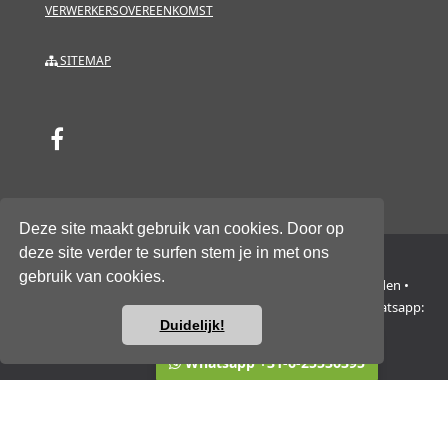
VERWERKERSOVEREENKOMST
SITEMAP
Deze site maakt gebruik van cookies. Door op
deze site verder te surfen stem je in met ons
gebruik van cookies.
NH Group Europe B.V. • Trasmolenlaan 12 • 3447 GZ Woerden •
Nederland • KvK 76534014 • BTW/VAT NL860662329B01 • Whatsapp:
Duidelijk!
+31-6-2553-6395
Vragen of hulp nodig?
Whatsapp +31-6-25536395