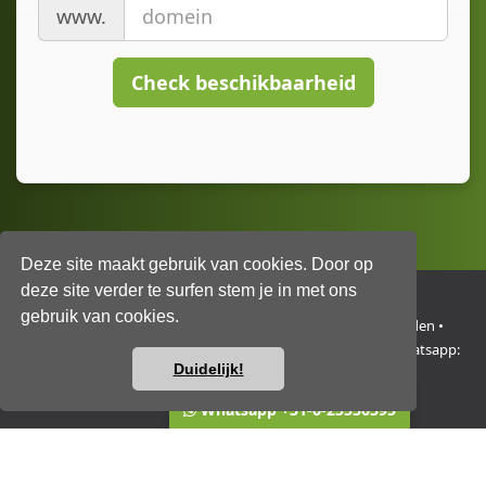
www.
Check beschikbaarheid
Deze site maakt gebruik van cookies. Door op
deze site verder te surfen stem je in met ons
gebruik van cookies.
NH Group Europe B.V. • Trasmolenlaan 12 • 3447 GZ Woerden •
Nederland • KvK 76534014 • BTW/VAT NL860662329B01 • Whatsapp:
Duidelijk!
+31-6-2553-6395
Vragen of hulp nodig?
Whatsapp +31-6-25536395