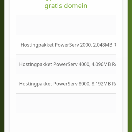
gratis domein
Hostingpakket PowerServ 2000, 2.048MB RAM geheug
Hostingpakket PowerServ 4000, 4.096MB RAM geheug
Hostingpakket PowerServ 8000, 8.192MB RAM geheug
H