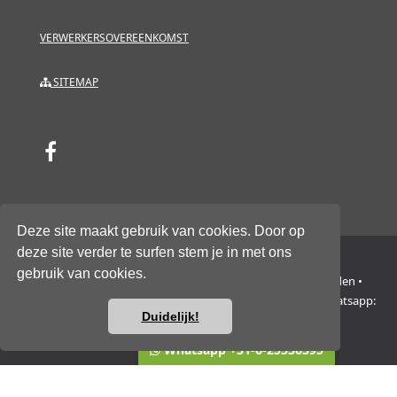
VERWERKERSOVEREENKOMST
SITEMAP
Deze site maakt gebruik van cookies. Door op
deze site verder te surfen stem je in met ons
gebruik van cookies.
NH Group Europe B.V. • Trasmolenlaan 12 • 3447 GZ Woerden •
Nederland • KvK 76534014 • BTW/VAT NL860662329B01 • Whatsapp:
Duidelijk!
+31-6-2553-6395
Vragen of hulp nodig?
Whatsapp +31-6-25536395